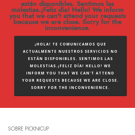
están disponibles. Sentimos las
molestias.¡Feliz día! Hello! We inform
you that we can't attend your requests
because we are close. Sorry for the
inconvenience.
¡HOLA! TE COMUNICAMOS QUE
ACTUALMENTE NUESTROS SERVICIOS NO
ESTÁN DISPONIBLES. SENTIMOS LAS
MOLESTIAS.¡FELIZ DÍA! HELLO! WE
INFORM YOU THAT WE CAN'T ATTEND
YOUR REQUESTS BECAUSE WE ARE CLOSE.
SORRY FOR THE INCONVENIENCE.
SOBRE PICKNICUP