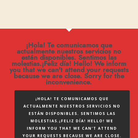
¡Hola! Te comunicamos que
actualmente nuestros servicios no
están disponibles. Sentimos las
molestias.¡Feliz día! Hello! We inform
you that we can't attend your requests
because we are close. Sorry for the
inconvenience.
¡HOLA! TE COMUNICAMOS QUE
ACTUALMENTE NUESTROS SERVICIOS NO
ESTÁN DISPONIBLES. SENTIMOS LAS
MOLESTIAS.¡FELIZ DÍA! HELLO! WE
INFORM YOU THAT WE CAN'T ATTEND
YOUR REQUESTS BECAUSE WE ARE CLOSE.