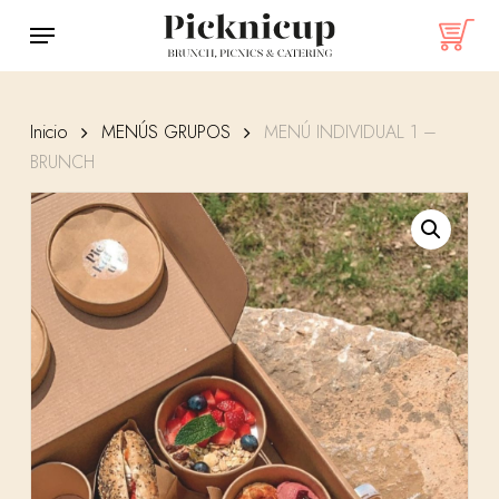
Skip
Menu
to
main
content
Inicio
MENÚS GRUPOS
MENÚ INDIVIDUAL 1 –
BRUNCH