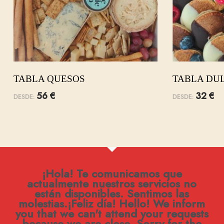
TABLA QUESOS
TABLA DU
56
€
32
€
DESDE:
DESDE:
¡Hola! Te comunicamos que
actualmente nuestros servicios no
están disponibles. Sentimos las
molestias.¡Feliz día! Hello! We inform
you that we can't attend your requests
because we are close. Sorry for the