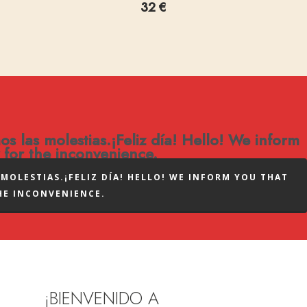
32
€
 las molestias.¡Feliz día! Hello! We inform
 for the inconvenience.
MOLESTIAS.¡FELIZ DÍA! HELLO! WE INFORM YOU THAT
HE INCONVENIENCE.
¡BIENVENIDO A