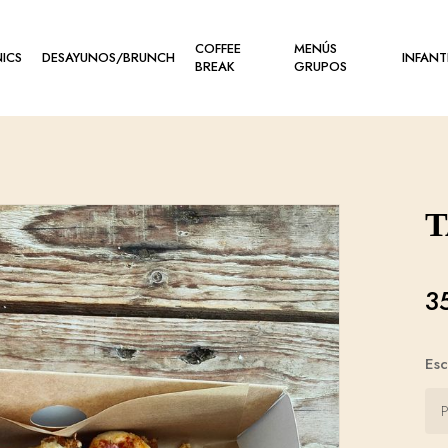
COFFEE
MENÚS
NICS
DESAYUNOS/BRUNCH
INFANT
BREAK
GRUPOS
T
3
Esc