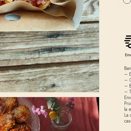
Ban
– E
– 
– B
– T
Env
Pr
la 
La 
cas