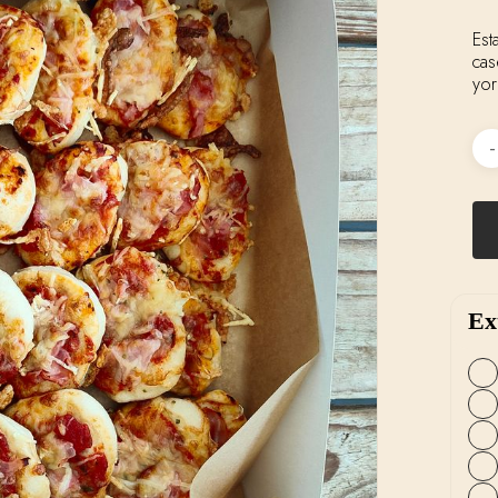
esta tabla contiene entre 15 y 20 uds de mini pizzas
cas
yor
Ex