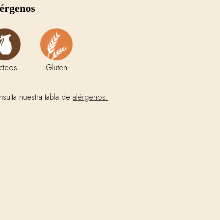
érgenos
cteos
Gluten
sulta nuestra tabla de
alérgenos.