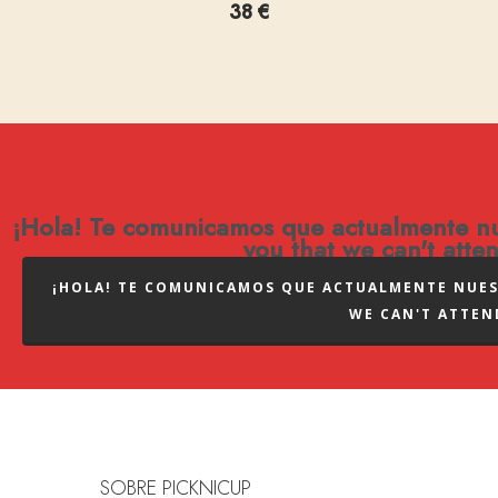
38
€
¡Hola! Te comunicamos que actualmente nues
you that we can't atte
¡HOLA! TE COMUNICAMOS QUE ACTUALMENTE NUEST
WE CAN'T ATTEN
SOBRE PICKNICUP