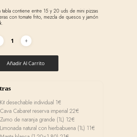
eras con tomate frito, mezcla de quesos y jamón
k.
Añadir Al Carrito
tras
Kit desechable individual 1€
Cava Cabaret reserva imperial 22€
Zumo de naranja grande (1L) 12€
Limonada natural con hierbabuena (1L) 11€
Manta blanca (1,20×1,80) 21€