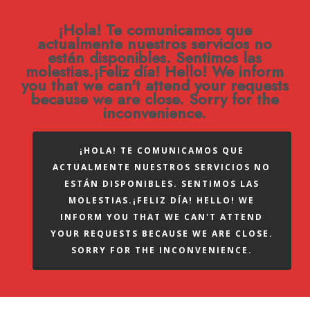
¡Hola! Te comunicamos que
actualmente nuestros servicios no
están disponibles. Sentimos las
molestias.¡Feliz día! Hello! We inform
you that we can't attend your requests
because we are close. Sorry for the
inconvenience.
¡HOLA! TE COMUNICAMOS QUE
ACTUALMENTE NUESTROS SERVICIOS NO
ESTÁN DISPONIBLES. SENTIMOS LAS
MOLESTIAS.¡FELIZ DÍA! HELLO! WE
INFORM YOU THAT WE CAN'T ATTEND
YOUR REQUESTS BECAUSE WE ARE CLOSE.
SORRY FOR THE INCONVENIENCE.