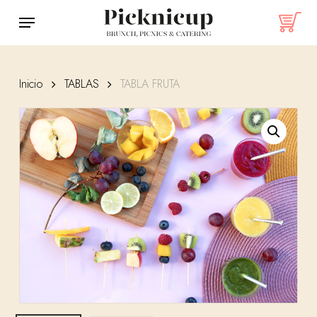
Skip
Menu
to
main
content
Inicio
TABLAS
TABLA FRUTA